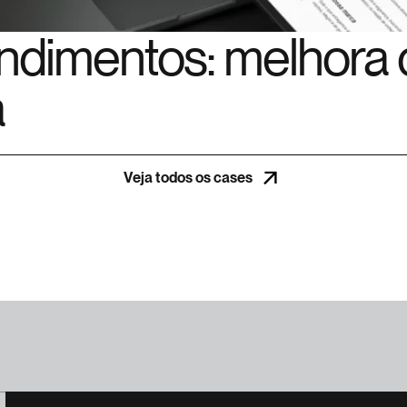
dimentos: melhora 
a
Veja todos os cases